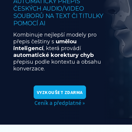
AUTOMATICKÝ PŘEPIS
ČESKÝCH AUDIO/VIDEO
SOUBORŮ NA TEXT ČI TITULKY
POMOCÍ AI
Kombinuje nejlepší modely pro
přepis češtiny s
umělou
inteligencí
, která provádí
automatické korektury chyb
přepisu podle kontextu a obsahu
konverzace.
VYZKOUŠET ZDARMA
Ceník a předplatné »