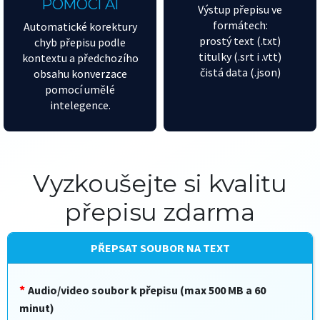
POMOCÍ AI
Výstup přepisu ve
formátech:
Automatické korektury
prostý text (.txt)
chyb přepisu podle
titulky (.srt i .vtt)
kontextu a předchozího
čistá data (.json)
obsahu konverzace
pomocí umělé
intelegence.
Vyzkoušejte si kvalitu
přepisu zdarma
PŘEPSAT SOUBOR NA TEXT
Audio/video soubor k přepisu (max 500 MB a 60
minut)