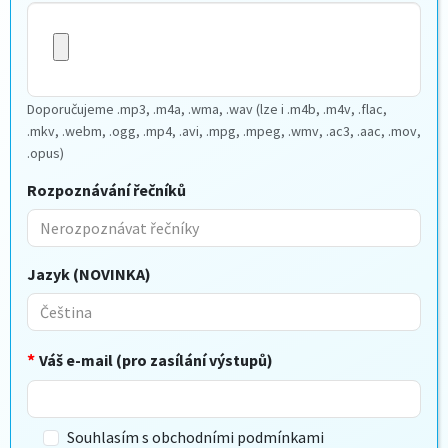
Doporučujeme .mp3, .m4a, .wma, .wav (lze i .m4b, .m4v, .flac,
.mkv, .webm, .ogg, .mp4, .avi, .mpg, .mpeg, .wmv, .ac3, .aac, .mov,
.opus)
Rozpoznávání řečníků
Jazyk (NOVINKA)
Váš e-mail (pro zasílání výstupů)
Souhlasím s obchodními podmínkami